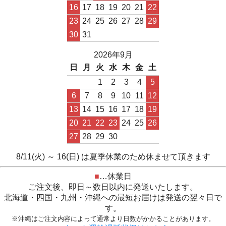
16
17
18
19
20
21
22
23
24
25
26
27
28
29
30
31
2026年9月
日
月
火
水
木
金
土
1
2
3
4
5
6
7
8
9
10
11
12
13
14
15
16
17
18
19
20
21
22
23
24
25
26
27
28
29
30
8/11(火) ～ 16(日) は夏季休業のため休ませて頂きます
■
…休業日
ご注文後、即日～数日以内に発送いたします。
北海道・四国・九州・沖縄への最短お届けは発送の翌々日で
す。
※沖縄はご注文内容によって通常より日数がかかることがあります。