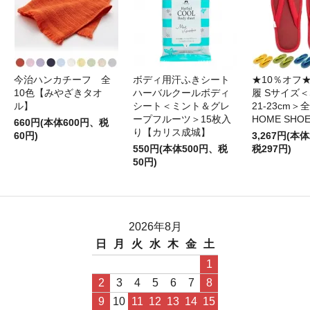
今治ハンカチーフ 全
ボディ用汗ふきシート
★10％オフ
10色【みやざきタオ
ハーバルクールボディ
履 Sサイズ＜S
ル】
シート＜ミント＆グレ
21-23cm＞
ープフルーツ＞15枚入
HOME SHO
660円(本体600円、税
り【カリス成城】
60円)
3,267円(本体
550円(本体500円、税
税297円)
50円)
2026年8月
日
月
火
水
木
金
土
1
2
3
4
5
6
7
8
9
10
11
12
13
14
15