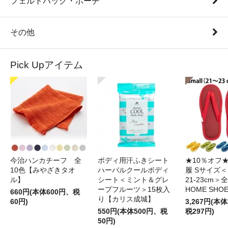
フェルトバッグ・ポーチ
その他
Pick Upアイテム
今治ハンカチーフ 全
ボディ用汗ふきシート
★10％オフ
10色【みやざきタオ
ハーバルクールボディ
履 Sサイズ＜S
ル】
シート＜ミント＆グレ
21-23cm＞
ープフルーツ＞15枚入
HOME SHO
660円(本体600円、税
り【カリス成城】
60円)
3,267円(本体
550円(本体500円、税
税297円)
50円)