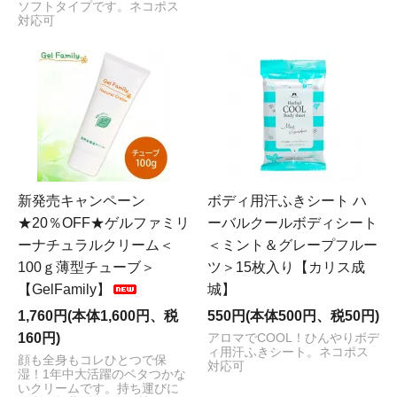
ソフトタイプです。ネコポス
対応可
新発売キャンペーン
ボディ用汗ふきシート ハ
★20％OFF★ゲルファミリ
ーバルクールボディシート
ーナチュラルクリーム＜
＜ミント＆グレープフルー
100ｇ薄型チューブ＞
ツ＞15枚入り【カリス成
【GelFamily】
城】
1,760円(本体1,600円、税
550円(本体500円、税50円)
160円)
アロマでCOOL！ひんやりボデ
ィ用汗ふきシート。ネコポス
顔も全身もコレひとつで保
対応可
湿！1年中大活躍のベタつかな
いクリームです。持ち運びに