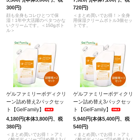
300円)
720円)
顔も全身もコレひとつで保
＜まとめ買いでお得！＞全身
湿！1年中大活躍のベタつかな
用保湿クリームボトル3個セッ
いクリームです。＜150gボト
トです。
ル＞
ゲルファミリーボディクリ
ゲルファミリーボディクリ
ーン詰め替え2パックセッ
ーン詰め替え3パックセッ
ト【GelFamily】
ト【GelFamily】
4,180円(本体3,800円、税
5,940円(本体5,400円、税
380円)
540円)
＜まとめ買いでお得！＞アミ
＜まとめ買いでお得！＞アミ
ノ酸ボディソープ詰め替え2パ
ノ酸ボディソープ詰め替え3パ