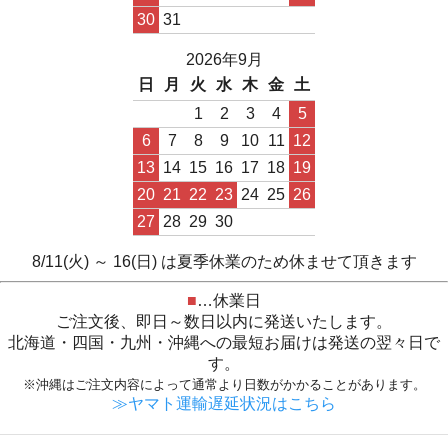
30
31
2026年9月
日
月
火
水
木
金
土
1
2
3
4
5
6
7
8
9
10
11
12
13
14
15
16
17
18
19
20
21
22
23
24
25
26
27
28
29
30
8/11(火) ～ 16(日) は夏季休業のため休ませて頂きます
■
…休業日
ご注文後、即日～数日以内に発送いたします。
北海道・四国・九州・沖縄への最短お届けは発送の翌々日で
す。
※沖縄はご注文内容によって通常より日数がかかることがあります。
≫ヤマト運輸遅延状況はこちら