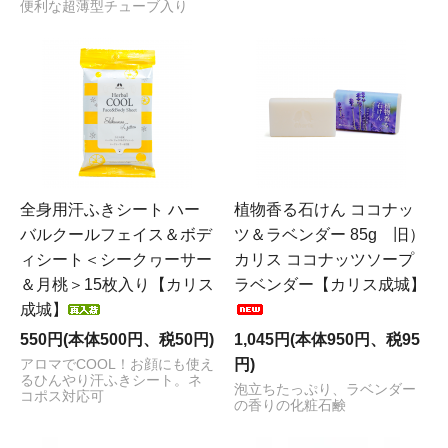
便利な超薄型チューブ入り
全身用汗ふきシート ハー
植物香る石けん ココナッ
バルクールフェイス＆ボデ
ツ＆ラベンダー 85g 旧）
ィシート＜シークヮーサー
カリス ココナッツソープ
＆月桃＞15枚入り【カリス
ラベンダー【カリス成城】
成城】
550円(本体500円、税50円)
1,045円(本体950円、税95
円)
アロマでCOOL！お顔にも使え
るひんやり汗ふきシート。ネ
泡立ちたっぷり、ラベンダー
コポス対応可
の香りの化粧石鹸