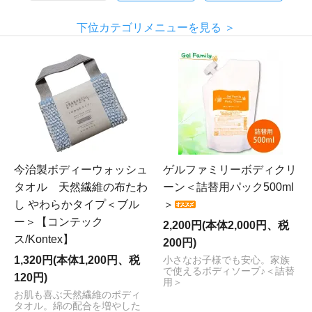
下位カテゴリメニューを見る ＞
今治製ボディーウォッシュ
ゲルファミリーボディクリ
タオル 天然繊維の布たわ
ーン＜詰替用パック500ml
し やわらかタイプ＜ブル
＞
ー＞【コンテック
2,200円(本体2,000円、税
ス/Kontex】
200円)
1,320円(本体1,200円、税
小さなお子様でも安心。家族
で使えるボディソープ♪＜詰替
120円)
用＞
お肌も喜ぶ天然繊維のボディ
タオル。綿の配合を増やした