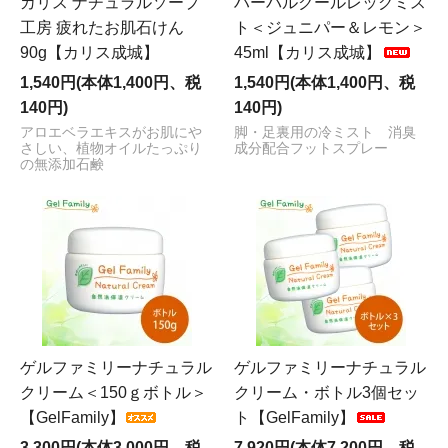
カリス ナチュラルソープ
ハーバルクールレッグミス
工房 疲れたお肌石けん
ト＜ジュニパー＆レモン＞
90g【カリス成城】
45ml【カリス成城】
1,540円(本体1,400円、税
1,540円(本体1,400円、税
140円)
140円)
アロエベラエキスがお肌にや
脚・足裏用の冷ミスト 消臭
さしい、植物オイルたっぷり
成分配合フットスプレー
の無添加石鹸
ゲルファミリーナチュラル
ゲルファミリーナチュラル
クリーム＜150ｇボトル＞
クリーム・ボトル3個セッ
【GelFamily】
ト【GelFamily】
3,300円(本体3,000円、税
7,920円(本体7,200円、税