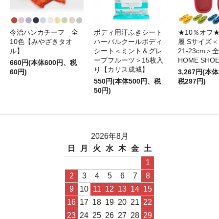
今治ハンカチーフ 全
ボディ用汗ふきシート
★10％オフ
10色【みやざきタオ
ハーバルクールボディ
履 Sサイズ＜S
ル】
シート＜ミント＆グレ
21-23cm＞
ープフルーツ＞15枚入
HOME SHO
660円(本体600円、税
り【カリス成城】
60円)
3,267円(本体
550円(本体500円、税
税297円)
50円)
2026年8月
日
月
火
水
木
金
土
1
2
3
4
5
6
7
8
9
10
11
12
13
14
15
16
17
18
19
20
21
22
23
24
25
26
27
28
29