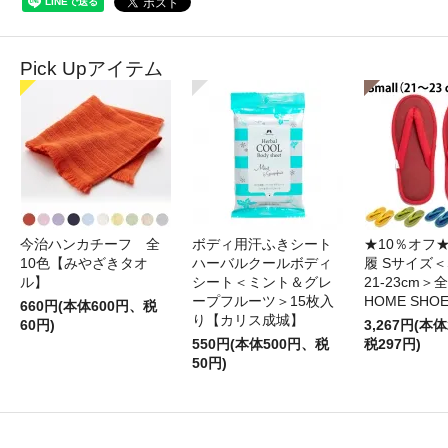
Pick Upアイテム
今治ハンカチーフ 全
ボディ用汗ふきシート
★10％オフ
10色【みやざきタオ
ハーバルクールボディ
履 Sサイズ＜S
ル】
シート＜ミント＆グレ
21-23cm＞
ープフルーツ＞15枚入
HOME SHO
660円(本体600円、税
り【カリス成城】
60円)
3,267円(本体
550円(本体500円、税
税297円)
50円)