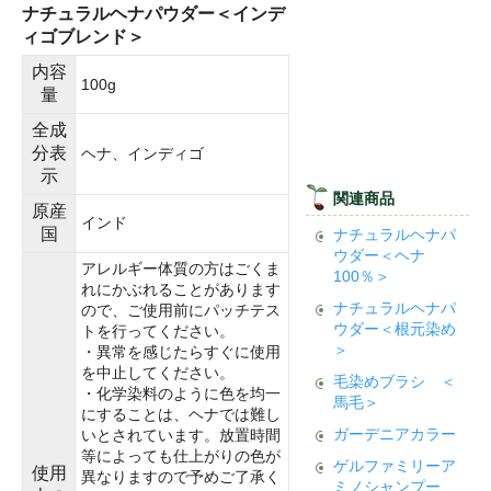
ナチュラルヘナパウダー＜インデ
ィゴブレンド＞
内容
100g
量
全成
分表
ヘナ、インディゴ
示
関連商品
原産
インド
国
ナチュラルヘナパ
ウダー＜ヘナ
アレルギー体質の方はごくま
100％＞
れにかぶれることがあります
ナチュラルヘナパ
ので、ご使用前にパッチテス
ウダー＜根元染め
トを行ってください。
＞
・異常を感じたらすぐに使用
を中止してください。
毛染めブラシ ＜
・化学染料のように色を均一
馬毛＞
にすることは、ヘナでは難し
ガーデニアカラー
いとされています。放置時間
等によっても仕上がりの色が
ゲルファミリーア
使用
異なりますので予めご了承く
ミノシャンプー