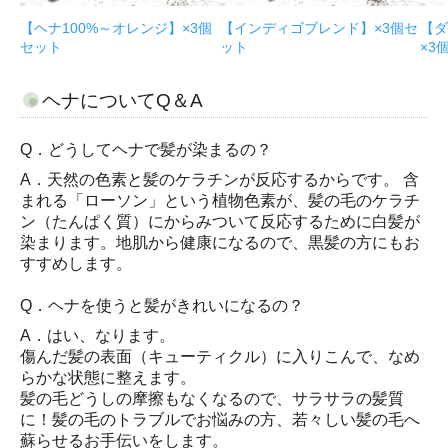
【ヘナ100%～オレンジ】×3個
【インディゴブレンド】×3個セ
【ダ
セット
ット
×3
ヘナについてQ＆A
Q．どうしてヘナで髪が染まるの？
A．天然の色素と髪のケラチンが反応するからです。 含
まれる「ローソン」という植物色素が、髪の毛のケラチ
ン（たんぱく質）にからみついて反応するために白髪が
染まります。地肌から健康になるので、黒髪の方にもお
すすめします。
Q．ヘナを使うと髪がきれいになるの？
A．はい、なります。
傷んだ髪の表面（キューティクル）に入りこんで、なめ
らかな状態に整えます。
髪の毛どうしの摩擦もなくなるので、サラサラの髪質
に！髪の毛のトラブルでお悩みの方、若々しい髪の毛へ
蘇らせるお手伝いをします。