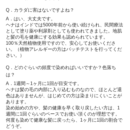
Q．カラダに害はないですよね？
A．はい、大丈夫です。
ヘナはインドでは5000年前から使い続けられ、民間療法
として塗り薬や利尿剤としても使われてきました。地肌
と髪の毛を健康にする効果も認められています。
100％天然植物使用ですので、安心してお使いくださ
い。（植物アレルギーの方はパッチテストを行ってくだ
さい。）
Q．どのぐらいの頻度で染めればいいですか？色落ち
は？
A．1週間～1ヶ月に1回が目安です。
ヘナは髪の毛の内部に入り込むものなので、ほとんど退
色はありませんが、はじめての方は染まりにくいことが
あります。
染め始めの方や、髪の健康を早く取り戻したい方は、1
週間に1回ぐらいのペースでお使い頂くのが理想です。
何度も染めて健康な髪に戻ったら、1ヶ月に1回の割合で
どうぞ。