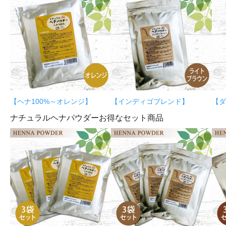
【ヘナ100%～オレンジ】
【インディゴブレンド】
【ダ
ナチュラルヘナパウダーお得なセット商品