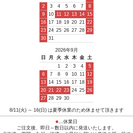
2
3
4
5
6
7
8
9
10
11
12
13
14
15
16
17
18
19
20
21
22
23
24
25
26
27
28
29
30
31
2026年9月
日
月
火
水
木
金
土
1
2
3
4
5
6
7
8
9
10
11
12
13
14
15
16
17
18
19
20
21
22
23
24
25
26
27
28
29
30
8/11(火) ～ 16(日) は夏季休業のため休ませて頂きます
■
…休業日
ご注文後、即日～数日以内に発送いたします。