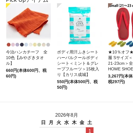
今治ハンカチーフ 全
ボディ用汗ふきシート
★10％オフ
10色【みやざきタオ
ハーバルクールボディ
履 Sサイズ＜S
ル】
シート＜ミント＆グレ
21-23cm＞
ープフルーツ＞15枚入
HOME SHO
660円(本体600円、税
り【カリス成城】
60円)
3,267円(本体
550円(本体500円、税
税297円)
50円)
2026年8月
日
月
火
水
木
金
土
1