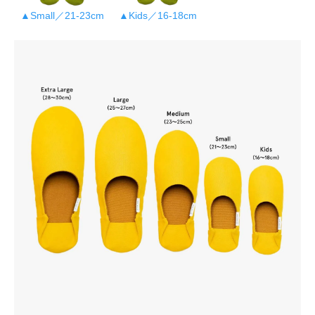
▲Small／21-23cm
▲Kids／16-18cm