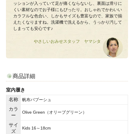
ッションが入っていて足が痛くならないし、裏面は滑りに
くい素材なのでお子様にもぴったり。おしゃれでかわいい
カラフルな色合い、しかもサイズも豊富なので、家族で揃
えたくなりますね。洗濯機で洗えるから、うっかり汚して
しまっても安心です♪
やさしいおみせスタッフ ヤマシタ
商品詳細
室内履き
名称
帆布バブーシュ
カラ
Olive Green（オリーブグリーン）
ー
サイ
Kids 16～18cm
ズ