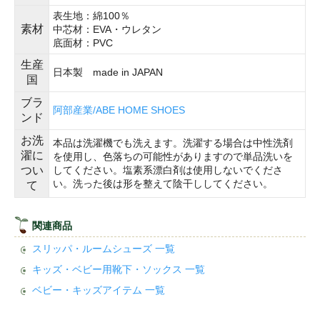
表生地：綿100％
素材
中芯材：EVA・ウレタン
底面材：PVC
生産
日本製 made in JAPAN
国
ブラ
阿部産業/ABE HOME SHOES
ンド
お洗
本品は洗濯機でも洗えます。洗濯する場合は中性洗剤
濯に
を使用し、色落ちの可能性がありますので単品洗いを
つい
してください。塩素系漂白剤は使用しないでくださ
い。洗った後は形を整えて陰干ししてください。
て
関連商品
スリッパ・ルームシューズ 一覧
キッズ・ベビー用靴下・ソックス 一覧
ベビー・キッズアイテム 一覧