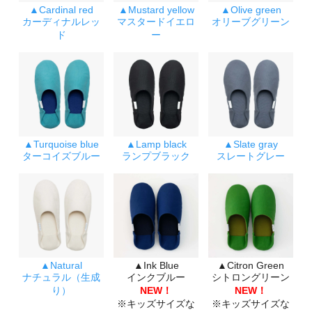
▲Cardinal red
▲Mustard yellow
▲Olive green
カーディナルレッ
マスタードイエロ
オリーブグリーン
ド
ー
▲Turquoise blue
▲Lamp black
▲Slate gray
ターコイズブルー
ランプブラック
スレートグレー
▲Natural
▲Ink Blue
▲Citron Green
ナチュラル（生成
インクブルー
シトロングリーン
り）
NEW！
NEW！
※キッズサイズな
※キッズサイズな