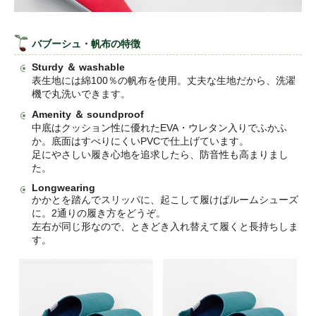
バブーシュ・帆布の特徴
Sturdy ＆ washable
表生地には綿100％の帆布を使用。丈夫な生地だから、洗濯
機で丸洗いできます。
Amenity ＆ soundproof
中底はクッション性に優れたEVA・ウレタン入りでふかふ
か。底面はすべりにくいPVCで仕上げています。
足にやさしい履き心地を追求したら、防音性も高まりまし
た。
Longwearing
かかとを踏んでスリッパに、起こして履けばルームシューズ
に。2通りの履き方をどうぞ。
左右が同じ形なので、ときどき入れ替えて履くと長持ちしま
す。