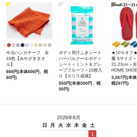
今治ハンカチーフ 全
ボディ用汗ふきシート
★10％オフ
10色【みやざきタオ
ハーバルクールボディ
履 Sサイズ＜S
ル】
シート＜ミント＆グレ
21-23cm＞
ープフルーツ＞15枚入
HOME SHO
660円(本体600円、税
り【カリス成城】
60円)
3,267円(本体
550円(本体500円、税
税297円)
50円)
2026年8月
日
月
火
水
木
金
土
1