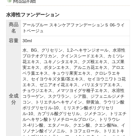
商品詳細
水溶性ファンデーション
商品
アールブルー スキンケアファンデーションＳ 06-ライ
名
トベージュ
容量
30ml
水、BG、グリセリン、1,2‐ヘキサンジオール、水溶性
プロテオグリカン、クインスシードエキス、カミツレ
花エキス、ユキノシタエキス、クズ根エキス、ユズ果
実エキス、ボタンエキス、アルニカ花エキス、アロエ
ベラ葉エキス、キュウリ果実エキス、クロレラエキ
ス、セイヨウキズタ葉/茎エキス、セイヨウニワトコ花
エキス、ゼニアオイ花エキス、パリエタリアエキス、
チョウジエキス、メマツヨイグサ種子エキス、水溶性
全成
コラーゲン、スクワラン、シア脂、ジフェニルジメチ
分
コン、トリエチルヘキサノイン、卵黄油、ラウリン酸
ポリグリセリル-10、ミリスチン酸ポリグリセリ
ル-10、カプリル酸グリセリル、ジメチコン、トリエチ
ルヘキサン酸トリメチロールプロパン、トリラウレ
ス-4リン酸、エタノール、クエン酸、クエン酸Na、イ
ソノナン酸イソノニル、トコフェロール、トリエトキ