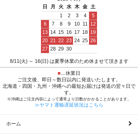
日
月
火
水
木
金
土
1
2
3
4
5
6
7
8
9
10
11
12
13
14
15
16
17
18
19
20
21
22
23
24
25
26
27
28
29
30
8/11(火) ～ 16(日) は夏季休業のため休ませて頂きます
■
…休業日
ご注文後、即日～数日以内に発送いたします。
北海道・四国・九州・沖縄への最短お届けは発送の翌々日で
す。
※沖縄はご注文内容によって通常より日数がかかることがあります。
≫ヤマト運輸遅延状況はこちら
ホーム