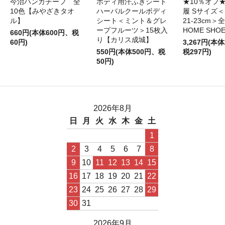
今治ハンカチーフ 全
ボディ用汗ふきシート
★10％オフ
10色【みやざきタオ
ハーバルクールボディ
履 Sサイズ＜S
ル】
シート＜ミント＆グレ
21-23cm＞
ープフルーツ＞15枚入
HOME SHO
660円(本体600円、税
り【カリス成城】
60円)
3,267円(本体
550円(本体500円、税
税297円)
50円)
2026年8月
日
月
火
水
木
金
土
1
2
3
4
5
6
7
8
9
10
11
12
13
14
15
16
17
18
19
20
21
22
23
24
25
26
27
28
29
30
31
2026年9月