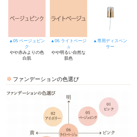
▲05 ベージュピン
▲06 ライトベージ
▲専用ディスペン
ク
ュ
サー
やや赤みよりの色
やや明るい自然な
白肌
肌色
ファンデーションの色選び