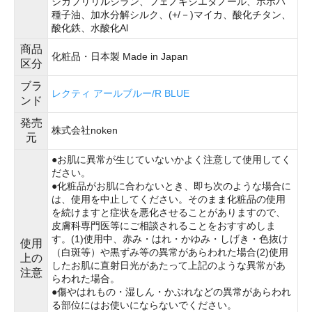
シカプリリルシラン、フェノキシエタノール、ホホバ
種子油、加水分解シルク、(+/－)マイカ、酸化チタン、
酸化鉄、水酸化Al
商品
化粧品・日本製 Made in Japan
区分
ブラ
レクティ アールブルー/R BLUE
ンド
発売
株式会社noken
元
●お肌に異常が生じていないかよく注意して使用してく
ださい。
●化粧品がお肌に合わないとき、即ち次のような場合に
は、使用を中止してください。そのまま化粧品の使用
を続けますと症状を悪化させることがありますので、
皮膚科専門医等にご相談されることをおすすめしま
す。(1)使用中、赤み・はれ・かゆみ・しげき・色抜け
使用
（白斑等）や黒ずみ等の異常があらわれた場合(2)使用
上の
したお肌に直射日光があたって上記のような異常があ
注意
らわれた場合。
●傷やはれもの・湿しん・かぶれなどの異常があらわれ
る部位にはお使いにならないでください。