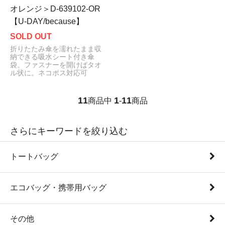
オレンジ＞D-639102-OR
【U-DAY/because】
SOLD OUT
折りたたみ傘を濡れたまま収
納できる吸水シート付き傘
袋。ファスナーを開けばタオ
ル状に。ネコポス対応可
11
1
11
商品中
-
商品
さらにキーワードを絞り込む
トートバッグ
エコバッグ・携帯用バッグ
その他