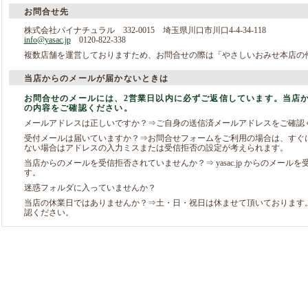
お問合せ先
株式会社パイナチュラル 332-0015 埼玉県川口市川口4-4-34-118
info@yasac.jp
0120-822-338
複数店舗を運営しておりますため、お問合せの際は「やさしいおみせ本店の
当店からのメールが届かないときは
お問合せのメールには、2営業日以内に必ずご返信しています。当店
の内容をご確認ください。
メールアドレスは正しいですか？⇒ご自身の送信済メールアドレスをご確認
受付メールは届いていますか？⇒お問合せフォームをご利用の場合は、すぐ
ない場合はアドレスの入力ミスまたは受信拒否の設定が考えられます。
当店からのメールを受信拒否されていませんか？⇒ yasac.jp からのメー
す。
迷惑フォルダに入っていませんか？
当店の休業日ではありませんか？⇒土・日・祝日は休ませて頂いております
認ください。