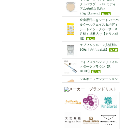
クトパウダー＜02 ミディ
アム/自然な肌色＞
9.5g【Lavera】
全身用汗ふきシート ハーバ
ルクールフェイス＆ボディ
シート＜シークヮーサー＆
月桃＞15枚入り【カリス成
城】
エプソムソルト＜入浴剤＞
100g【カリス成城】
アイブロウペン＜リフィル
＞ダークブラウン【R
BLUE】
シルキーファンデーション
用パフ【R BLUE】
UVプロテクトエッセンス
50ml【R BLUE】
Charis Essential Oil ペパー
ミント オーガニック オイ
ル 10mL【カリス成城】