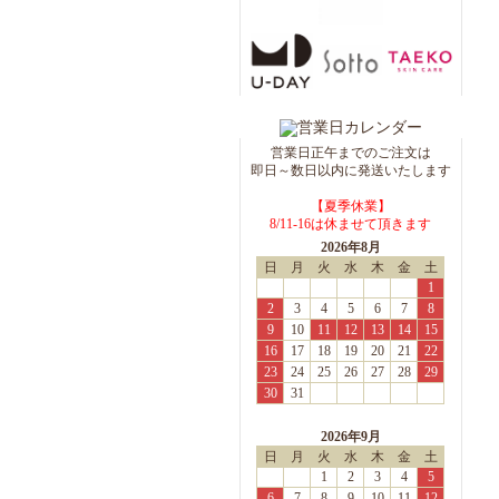
JAS認定 有機レッドルイボ
スティー 30TB【カリス成
城】
ラヴェーラ マウスウォッシ
ュ コンプリートケア フッ
素フリー 400mL【Lavera】
夜にゆったりピローミスト
営業日正午までのご注文は
50ml【カリス成城】
即日～数日以内に発送いたします
【夏季休業】
ベーシック リップバーム
8/11-16は休ませて頂きます
4.5g【Lavera】
2026年8月
日
月
火
水
木
金
土
サンスクリーン
1
SPF50+/PA++++ 35mL
2
3
4
5
6
7
8
【TAEKO】
9
10
11
12
13
14
15
スキンケアファンデーショ
16
17
18
19
20
21
22
ンS＜02 アイボリー＞
23
24
25
26
27
28
29
30ml【R BLUE】 ※リニ
30
31
ューアル品
ホワイトファンデーション
2026年9月
フェイス＆ボディ 50ml【R
日
月
火
水
木
金
土
BLUE】
1
2
3
4
5
マイルドソープ 100g【R
6
7
8
9
10
11
12