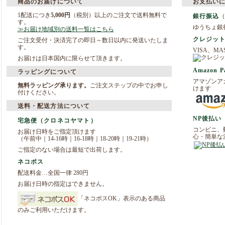
商品のお届けについて
お支払い
1配送につき
5,000円
（税別）以上のご注文で送料無料で
銀行振込
す。
ゆうちょ銀
≫お届け地域別の送料一覧はこちら
クレジッ
ご注文受付・決済完了の即日～数日以内に発送いたしま
す。
VISA、M
お届けは日本国内に限らせて頂きます。
Amazon P
ラッピングについて
アマゾンア
無料ラッピング承ります。
ご注文ステップの中でお申し
けます
付けください。
送料・配送方法について
NP後払い
宅急便（クロネコヤマト）
コンビニ、郵
お届け日時をご指定頂けます
心・簡単な
（午前中｜14-16時｜16-18時｜18-20時｜19-21時）
ご指定のない場合は最短で出荷します。
ネコポス
配送料金…全国一律 280円
お届け日時の指定はできません。
「ネコポスOK」表示のある商品
のみご利用いただけます。