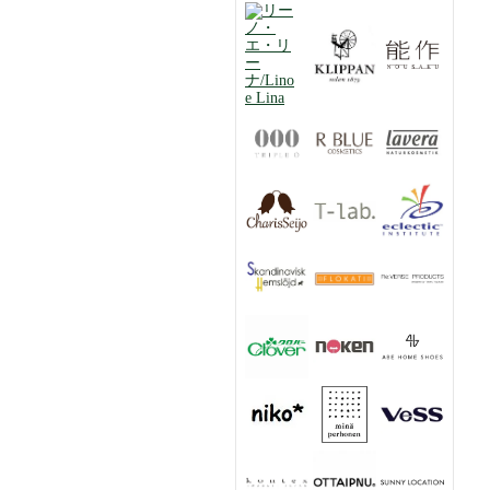
Charis Essential Oil ラベン
ダー トラディショナル オ
ーガニック オイル
10mL【カリス成城】
ハーバルクールレッグミス
ト＜ジュニパー＆レモン＞
45ml【カリス成城】
個包装ハーブティー カモマ
イル 10Pティーバッグ入り
【カリス成城】
個包装ハーブティー ペパー
ミント 10Pティーバッグ入
り【カリス成城】
ハーブ専門店ののど飴 ミ
ントキャンディー
66g【カリス成城】
ラヴェーラ サテン コンパ
クトパウダー＜01 ライト/
明るい肌色＞
9.5g【Lavera】
エプソムソルト＜入浴剤＞
1kg【カリス成城】