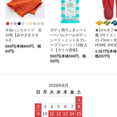
今治ハンカチーフ 全
ボディ用汗ふきシート
★10％オフ
10色【みやざきタオ
ハーバルクールボディ
履 Sサイズ＜S
ル】
シート＜ミント＆グレ
21-23cm＞
ープフルーツ＞15枚入
HOME SHO
660円(本体600円、税
り【カリス成城】
60円)
3,267円(本体
550円(本体500円、税
税297円)
50円)
2026年8月
日
月
火
水
木
金
土
1
2
3
4
5
6
7
8
9
10
11
12
13
14
15