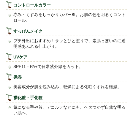
コントロールカラー
赤み・くすみをしっかりカバー※。お肌の色を明るくコント
ロール。
すっぴんメイク
プチ外出におすすめ！サッとひと塗りで、素肌っぽいのに透
明感あふれる仕上がり。
UVケア
SPF11・PA+で日常紫外線をカット。
保湿
美容成分が肌を包み込み、乾燥による化粧くずれを軽減。
襟化粧・手化粧
気になる手や首、デコルテなどにも。ベタつかず自然な明る
い肌へ。