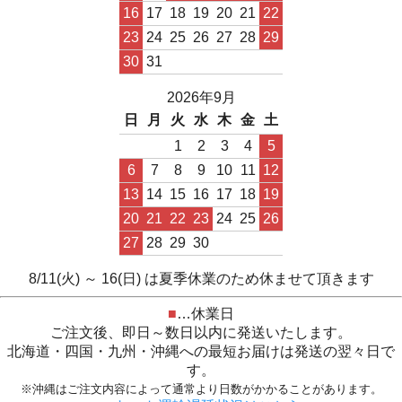
16
17
18
19
20
21
22
23
24
25
26
27
28
29
30
31
2026年9月
日
月
火
水
木
金
土
1
2
3
4
5
6
7
8
9
10
11
12
13
14
15
16
17
18
19
20
21
22
23
24
25
26
27
28
29
30
8/11(火) ～ 16(日) は夏季休業のため休ませて頂きます
■
…休業日
ご注文後、即日～数日以内に発送いたします。
北海道・四国・九州・沖縄への最短お届けは発送の翌々日で
す。
※沖縄はご注文内容によって通常より日数がかかることがあります。