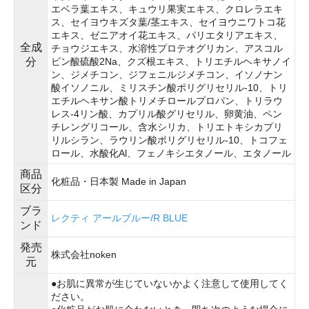
エベラ葉エキス、キュウリ果実エキス、クロレラエキ
ス、セイヨウキズタ葉/茎エキス、セイヨウニワトコ花
エキス、ゼニアオイ花エキス、パリエタリアエキス、
全成
チョウジエキス、水溶性プロテオグリカン、アスコル
分
ビン酸硫酸2Na、クズ根エキス、トリエチルヘキサノイ
ン、ジメチコン、ジフェニルジメチコン、イソノナン
酸イソノニル、ミリスチン酸ポリグリセリル-10、トリ
エチルヘキサン酸トリメチロールプロパン、トリラウ
レス-4リン酸、カプリル酸グリセリル、卵黄油、ペン
チレングリコール、含水シリカ、トリエトキシカプリ
リルシラン、ラウリン酸ポリグリセリル-10、トコフェ
ロール、水酸化Al、フェノキシエタノール、エタノール
商品
化粧品・日本製 Made in Japan
区分
ブラ
レクティ アールブルー/R BLUE
ンド
発売
株式会社noken
元
●お肌に異常が生じていないかよく注意して使用してく
ださい。