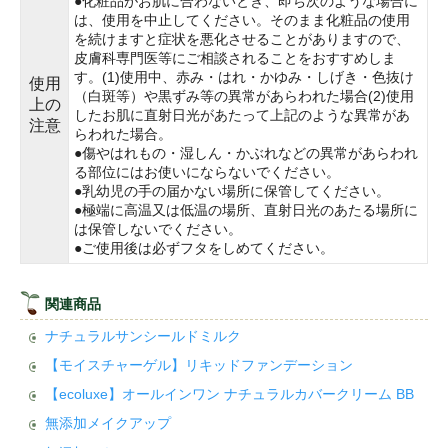
●化粧品がお肌に合わないとき、即ち次のような場合に
は、使用を中止してください。そのまま化粧品の使用
を続けますと症状を悪化させることがありますので、
皮膚科専門医等にご相談されることをおすすめしま
す。(1)使用中、赤み・はれ・かゆみ・しげき・色抜け
使用
（白斑等）や黒ずみ等の異常があらわれた場合(2)使用
上の
したお肌に直射日光があたって上記のような異常があ
注意
らわれた場合。
●傷やはれもの・湿しん・かぶれなどの異常があらわれ
る部位にはお使いにならないでください。
●乳幼児の手の届かない場所に保管してください。
●極端に高温又は低温の場所、直射日光のあたる場所に
は保管しないでください。
●ご使用後は必ずフタをしめてください。
関連商品
ナチュラルサンシールドミルク
【モイスチャーゲル】リキッドファンデーション
【ecoluxe】オールインワン ナチュラルカバークリーム BB
無添加メイクアップ