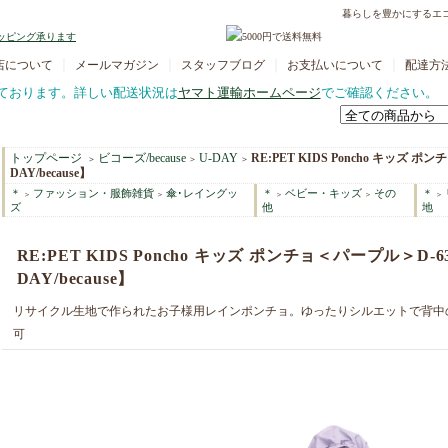
暮らしを豊かにするエ
｜
｜
｜
｜
店について
メールマガジン
スタッフブログ
お支払いについて
配達方
ております。詳しい配送状況は
ヤマト運輸ホームページ
でご確認ください。
トップページ
ビコーズ/because
U-DAY
RE:PET KIDS Poncho キッズ ポン
＞
＞
＞
DAY/because】
＊
ファッション・服飾雑貨
傘･レイングッ
＊
ベビー・キッズ
その
＊
＞
＞
＞
＞
＞
ズ
他
地
RE:PET KIDS Poncho キッズ ポンチョ＜パープル＞D-637
DAY/because】
リサイクル生地で作られたお子様用レインポンチョ。ゆったりシルエットで背中
可