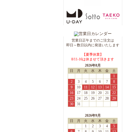
サンスクリーン
SPF50+/PA++++ 35mL
【TAEKO】
スキンケアファンデーショ
ンS＜02 アイボリー＞
30ml【R BLUE】 ※リニ
営業日正午までのご注文は
ューアル品
即日～数日以内に発送いたします
ホワイトファンデーション
フェイス＆ボディ 50ml【R
【夏季休業】
BLUE】
8/11-16は休ませて頂きます
マイルドソープ 100g【R
2026年8月
BLUE】
日
月
火
水
木
金
土
1
2
3
4
5
6
7
8
エキナシア/エキナセア 根
9
10
11
12
13
14
15
FFD エコパック＜90cp＞
【ECLECTIC/エクレクティ
16
17
18
19
20
21
22
ック】
23
24
25
26
27
28
29
エキナシア/エキナセア 根
30
31
FFD エコパック＜180cp＞
【ECLECTIC/エクレクティ
2026年9月
ック】
日
月
火
水
木
金
土
noken エフェクトクリーム
1
2
3
4
5
＜医薬部外品＞ボトル入り
6
7
8
9
10
11
12