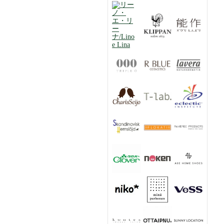
ミント 10Pティーバッグ入
り【カリス成城】
ハーブ専門店ののど飴 ミ
ントキャンディー
66g【カリス成城】
ラヴェーラ サテン コンパ
クトパウダー＜01 ライト/
明るい肌色＞
9.5g【Lavera】
エプソムソルト＜入浴剤＞
1kg【カリス成城】
JAS認定 有機レッドルイボ
スティー 30TB【カリス成
城】
ラヴェーラ マウスウォッシ
ュ コンプリートケア フッ
素フリー 400mL【Lavera】
夜にゆったりピローミスト
50ml【カリス成城】
ベーシック リップバーム
4.5g【Lavera】