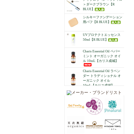
＞ダークブラウン【R
BLUE】
シルキーファンデーション
用パフ【R BLUE】
UVプロテクトエッセンス
50ml【R BLUE】
Charis Essential Oil ペパー
ミント オーガニック オイ
ル 10mL【カリス成城】
Charis Essential Oil ラベン
ダー トラディショナル オ
ーガニック オイル
10mL【カリス成城】
ハーバルクールレッグミス
ト＜ジュニパー＆レモン＞
45ml【カリス成城】
個包装ハーブティー カモマ
イル 10Pティーバッグ入り
【カリス成城】
個包装ハーブティー ペパー