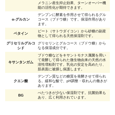
メラニン産生抑止効果、ターンオーバー機
能の活性化が期待できます。
デンプンに酵素を作用させて得られるグル
α-グルカン
コース（ブドウ糖）です。保湿作用があり
ます。
ビート（サトウダイコン）から砂糖の副産
ベタイン
物として得られる天然保湿剤です。
グリセリルグルコ
グリセリンとグルコース（ブドウ糖）から
シド
なる保湿成分です。
ブドウ糖などをキサントモナス属菌を用い
て発酵して得られた微生物由来の天然の水
キサンタンガム
溶性増粘剤です。乳化の安定を高めたり、
肌表面に被膜し保護します。
デンプン質などの糖質を発酵させて得られ
クエン酸
る。緩和な酸で、pH調整・収れんの働きが
あります。
べたつきが少ない保湿剤です。抗菌効果も
BG
あり、広く利用されています。