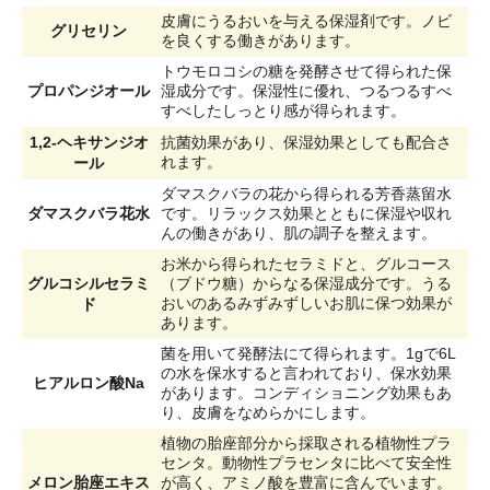
皮膚にうるおいを与える保湿剤です。ノビ
グリセリン
を良くする働きがあります。
トウモロコシの糖を発酵させて得られた保
プロパンジオール
湿成分です。保湿性に優れ、つるつるすべ
すべしたしっとり感が得られます。
1,2-ヘキサンジオ
抗菌効果があり、保湿効果としても配合さ
ール
れます。
ダマスクバラの花から得られる芳香蒸留水
ダマスクバラ花水
です。リラックス効果とともに保湿や収れ
んの働きがあり、肌の調子を整えます。
お米から得られたセラミドと、グルコース
グルコシルセラミ
（ブドウ糖）からなる保湿成分です。うる
ド
おいのあるみずみずしいお肌に保つ効果が
あります。
菌を用いて発酵法にて得られます。1gで6L
の水を保水すると言われており、保水効果
ヒアルロン酸Na
があります。コンディショニング効果もあ
り、皮膚をなめらかにします。
植物の胎座部分から採取される植物性プラ
センタ。動物性プラセンタに比べて安全性
メロン胎座エキス
が高く、アミノ酸を豊富に含んでいます。