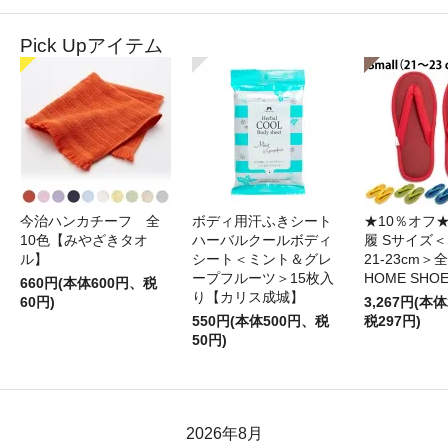
Pick Upアイテム
今治ハンカチーフ 全
ボディ用汗ふきシート
★10％オフ
10色【みやざきタオ
ハーバルクールボディ
履 Sサイズ＜S
ル】
シート＜ミント＆グレ
21-23cm＞
ープフルーツ＞15枚入
HOME SHO
660円(本体600円、税
り【カリス成城】
60円)
3,267円(本体
550円(本体500円、税
税297円)
50円)
2026年8月