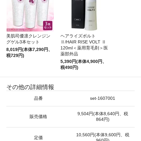
美肌司優凛クレンジン
ヘアライズボルト
グゲル3本セット
Ⅱ/HAIR RISE VOLT Ⅱ
120ml＜薬用育毛剤＞医
8,019円(本体7,290円、
薬部外品
税729円)
5,390円(本体4,900円、
税490円)
その他の詳細情報
品番
set-1607001
9,504円(本体8,640円、税
販売価格
864円)
10,560円(本体9,600円、税
定価
960円)