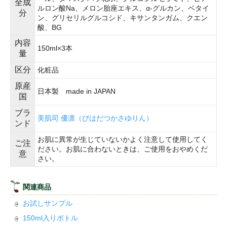
全成
ルロン酸Na、メロン胎座エキス、α-グルカン、ベタイ
分
ン、グリセリルグルコシド、キサンタンガム、クエン
酸、BG
内容
150ml×3本
量
区分
化粧品
原産
日本製 made in JAPAN
国
ブラ
美肌司 優凛（びはだつかさゆりん）
ンド
お肌に異常が生じていないかよく注意して使用してく
ご注
ださい。お肌に合わないときは、ご使用をおやめくだ
意
さい。
関連商品
お試しサンプル
150ml入りボトル