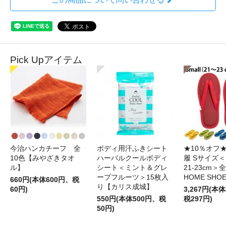
Pick Upアイテム
今治ハンカチーフ 全
ボディ用汗ふきシート
★10％オフ
10色【みやざきタオ
ハーバルクールボディ
履 Sサイズ＜S
ル】
シート＜ミント＆グレ
21-23cm＞
ープフルーツ＞15枚入
HOME SHO
660円(本体600円、税
り【カリス成城】
60円)
3,267円(本体
550円(本体500円、税
税297円)
50円)