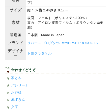
プ）
サイズ
縦 4.0×横 2.4×厚さ 0.1cm
表面：フェルト（ポリエステル100％）
素材
裏面：アイロン接着フィルム（ポリウレタン系樹
脂）
製造国
日本製 Made in Japan
ブランド
リバース プロダクツ/Re:VERSE PRODUCTS
デザイナ
トヨクラタケル
ー
合わせてどうぞ
家と木
バレリーナ
お姫様
赤ずきん
文字