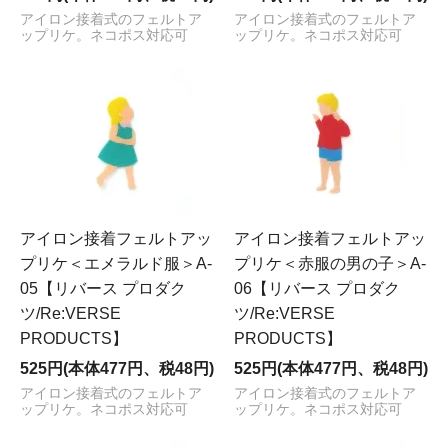
アイロン接着式のフェルトア
アイロン接着式のフェルトア
ップリケ。ネコポス対応可
ップリケ。ネコポス対応可
アイロン接着フェルトアッ
アイロン接着フェルトアッ
プリケ＜エメラルド服＞A-
プリケ＜赤服の男の子＞A-
05【リバース プロダク
06【リバース プロダク
ツ/Re:VERSE
ツ/Re:VERSE
PRODUCTS】
PRODUCTS】
525円(本体477円、税48円)
525円(本体477円、税48円)
アイロン接着式のフェルトア
アイロン接着式のフェルトア
ップリケ。ネコポス対応可
ップリケ。ネコポス対応可