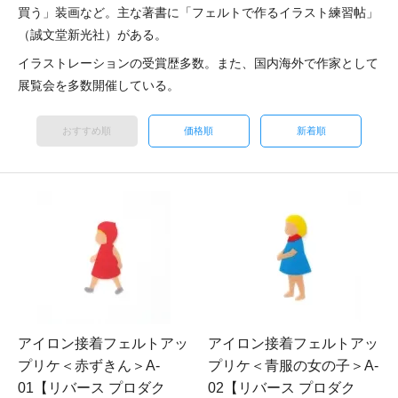
買う」装画など。主な著書に「フェルトで作るイラスト練習帖」
（誠文堂新光社）がある。
イラストレーションの受賞歴多数。また、国内海外で作家として
展覧会を多数開催している。
おすすめ順
価格順
新着順
アイロン接着フェルトアッ
アイロン接着フェルトアッ
プリケ＜赤ずきん＞A-
プリケ＜青服の女の子＞A-
01【リバース プロダク
02【リバース プロダク