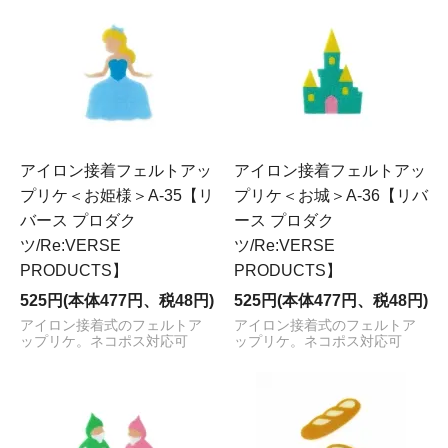
アイロン接着フェルトアッ
アイロン接着フェルトアッ
プリケ＜お姫様＞A-35【リ
プリケ＜お城＞A-36【リバ
バース プロダク
ース プロダク
ツ/Re:VERSE
ツ/Re:VERSE
PRODUCTS】
PRODUCTS】
525円(本体477円、税48円)
525円(本体477円、税48円)
アイロン接着式のフェルトア
アイロン接着式のフェルトア
ップリケ。ネコポス対応可
ップリケ。ネコポス対応可