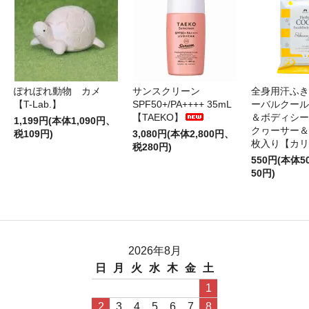
ぽれぽれ動物 カメ
サンスクリーン
全身用汗ふき
【T-Lab.】
SPF50+/PA++++ 35mL
ーバルクール
【TAEKO】
＆ボディシー
1,199円(本体1,090円、
クヮーサー＆
税109円)
3,080円(本体2,800円、
枚入り【カリ
税280円)
550円(本体
50円)
2026年8月
日
月
火
水
木
金
土
1
2
3
4
5
6
7
8