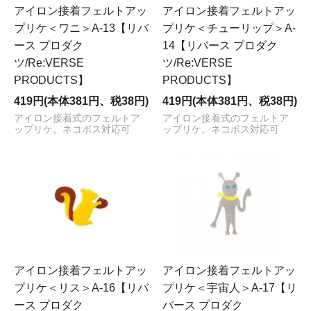
アイロン接着フェルトアッ
アイロン接着フェルトアッ
プリケ＜ワニ＞A-13【リバ
プリケ＜チューリップ＞A-
ース プロダク
14【リバース プロダク
ツ/Re:VERSE
ツ/Re:VERSE
PRODUCTS】
PRODUCTS】
419円(本体381円、税38円)
419円(本体381円、税38円)
アイロン接着式のフェルトア
アイロン接着式のフェルトア
ップリケ。ネコポス対応可
ップリケ。ネコポス対応可
アイロン接着フェルトアッ
アイロン接着フェルトアッ
プリケ＜リス＞A-16【リバ
プリケ＜宇宙人＞A-17【リ
ース プロダク
バース プロダク