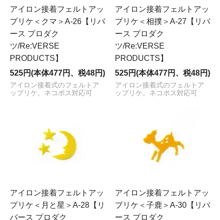
アイロン接着フェルトアッ
アイロン接着フェルトアッ
プリケ＜クマ＞A-26【リバ
プリケ＜相撲＞A-27【リバ
ース プロダク
ース プロダク
ツ/Re:VERSE
ツ/Re:VERSE
PRODUCTS】
PRODUCTS】
525円(本体477円、税48円)
525円(本体477円、税48円)
アイロン接着式のフェルトア
アイロン接着式のフェルトア
ップリケ。ネコポス対応可
ップリケ。ネコポス対応可
アイロン接着フェルトアッ
アイロン接着フェルトアッ
プリケ＜月と星＞A-28【リ
プリケ＜子鹿＞A-30【リバ
バース プロダク
ース プロダク