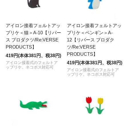
アイロン接着フェルトアッ
アイロン接着フェルトアッ
プリケ＜猫＞A-10【リバー
プリケ＜ペンギン＞A-
ス プロダクツ/Re:VERSE
12【リバース プロダク
PRODUCTS】
ツ/Re:VERSE
PRODUCTS】
419円(本体381円、税38円)
419円(本体381円、税38円)
アイロン接着式のフェルトア
ップリケ。ネコポス対応可
アイロン接着式のフェルトア
ップリケ。ネコポス対応可