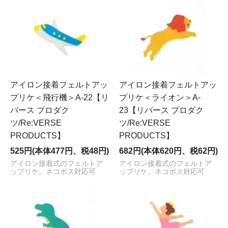
アイロン接着フェルトアッ
アイロン接着フェルトアッ
プリケ＜飛行機＞A-22【リ
プリケ＜ライオン＞A-
バース プロダク
23【リバース プロダク
ツ/Re:VERSE
ツ/Re:VERSE
PRODUCTS】
PRODUCTS】
525円(本体477円、税48円)
682円(本体620円、税62円)
アイロン接着式のフェルトア
アイロン接着式のフェルトア
ップリケ。ネコポス対応可
ップリケ。ネコポス対応可