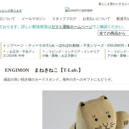
暮らしを豊かにするエ
｜
｜
｜
｜
店について
メールマガジン
スタッフブログ
お支払いについて
配達方
ております。詳しい配送状況は
ヤマト運輸ホームページ
でご確認ください。
トップページ
ティーラボ/T-Lab.～ぽれぽれ動物
干支シリーズ・ENGIMON
＞
＞
＞
＊
お正月・干支グッ
＊
リビング・インテリア
インテリア
＊
リビング
＞
＞
＞
＞
ズ-2026年-午年
小物・置物
お正月飾り
ア小物・置物
＞
＞
ENGIMON まねきねこ【T-Lab.】
縁起の良い招き猫のカードスタンド。海外の方へのギフトにもどうぞ。