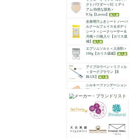
クトパウダー＜02 ミディ
アム/自然な肌色＞
9.5g【Lavera】
全身用汗ふきシート ハーバ
ルクールフェイス＆ボディ
シート＜シークヮーサー＆
月桃＞15枚入り【カリス成
城】
エプソムソルト＜入浴剤＞
100g【カリス成城】
アイブロウペン＜リフィル
＞ダークブラウン【R
BLUE】
シルキーファンデーション
用パフ【R BLUE】
UVプロテクトエッセンス
50ml【R BLUE】
Charis Essential Oil ペパー
ミント オーガニック オイ
ル 10mL【カリス成城】