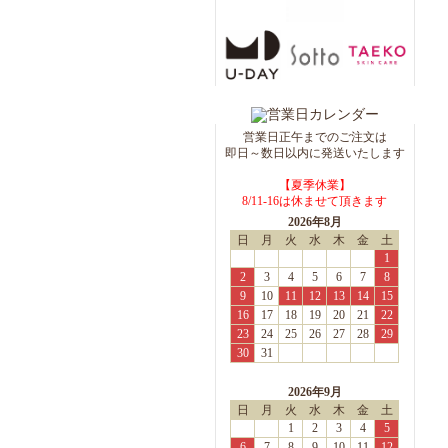
JAS認定 有機レッドルイボ
スティー 30TB【カリス成
城】
ラヴェーラ マウスウォッシ
ュ コンプリートケア フッ
素フリー 400mL【Lavera】
夜にゆったりピローミスト
営業日正午までのご注文は
50ml【カリス成城】
即日～数日以内に発送いたします
【夏季休業】
ベーシック リップバーム
8/11-16は休ませて頂きます
4.5g【Lavera】
2026年8月
日
月
火
水
木
金
土
サンスクリーン
1
SPF50+/PA++++ 35mL
2
3
4
5
6
7
8
【TAEKO】
9
10
11
12
13
14
15
スキンケアファンデーショ
16
17
18
19
20
21
22
ンS＜02 アイボリー＞
23
24
25
26
27
28
29
30ml【R BLUE】 ※リニ
30
31
ューアル品
ホワイトファンデーション
2026年9月
フェイス＆ボディ 50ml【R
日
月
火
水
木
金
土
BLUE】
1
2
3
4
5
マイルドソープ 100g【R
6
7
8
9
10
11
12