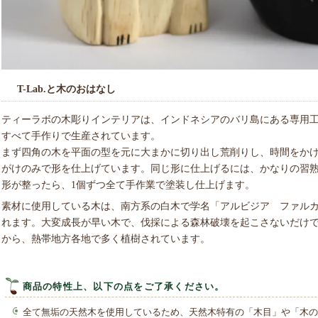
T-Lab.と木のおはなし
ティーラボの木彫りインテリアは、インドネシアのバリ島にある専用
すべて手作りで生産されています。
まず四角の木を平面の型を元に大まかに切り出し荒削りし、時間をか
がけのみで形を仕上げています。同じ形に仕上げるには、かなりの習
形が整ったら、1個ずつ全て手作業で塗装し仕上げます。
素材に使用している木は、南方系の白木で学名「アルビジア ファル
れます。大変成長が早い木で、伐採による森林破壊を起こさないだけ
から、熱帯地方各地で多く植樹されています。
商品の特性上、以下の点をご了承ください。
全て無垢の天然木を使用しているため、天然木特有の「木目」や「木の