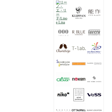
Charis Essential Oil ラベン
ダー トラディショナル オ
ーガニック オイル
10mL【カリス成城】
ハーバルクールレッグミス
ト＜ジュニパー＆レモン＞
45ml【カリス成城】
個包装ハーブティー カモマ
イル 10Pティーバッグ入り
【カリス成城】
個包装ハーブティー ペパー
ミント 10Pティーバッグ入
り【カリス成城】
ハーブ専門店ののど飴 ミ
ントキャンディー
66g【カリス成城】
ラヴェーラ サテン コンパ
クトパウダー＜01 ライト/
明るい肌色＞
9.5g【Lavera】
エプソムソルト＜入浴剤＞
1kg【カリス成城】