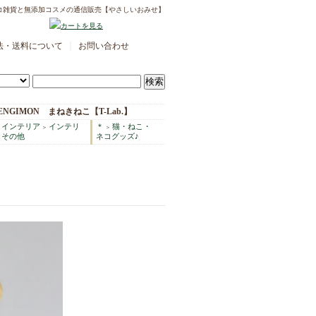
コ雑貨と無添加コスメの通信販売【やさしいおみせ】
｜
法・送料について
お問い合わせ
ENGIMON まねきねこ【T-Lab.】
・インテリア
インテリ
＊
猫・ねこ・
＞
＞
その他
ネコグッズ♪