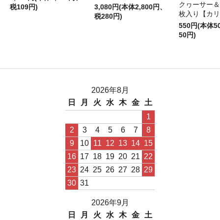
クヮーサー＆
税109円)
3,080円(本体2,800円、
枚入り【カリ
税280円)
550円(本体
50円)
2026年8月
日
月
火
水
木
金
土
1
2
3
4
5
6
7
8
9
10
11
12
13
14
15
16
17
18
19
20
21
22
23
24
25
26
27
28
29
30
31
2026年9月
日
月
火
水
木
金
土