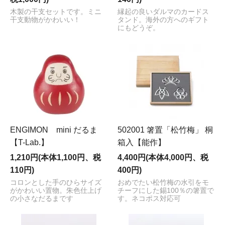
木製の干支セットです。ミニ
縁起の良いダルマのカードス
干支動物がかわいい！
タンド。海外の方へのギフト
にもどうぞ。
ENGIMON mini だるま
502001 箸置「松竹梅」 桐
【T-Lab.】
箱入【能作】
1,210円(本体1,100円、税
4,400円(本体4,000円、税
110円)
400円)
コロンとした手のひらサイズ
おめでたい松竹梅の水引をモ
がかわいい置物。朱色仕上げ
チーフにした錫100％の箸置で
の小さなだるまです
す。ネコポス対応可