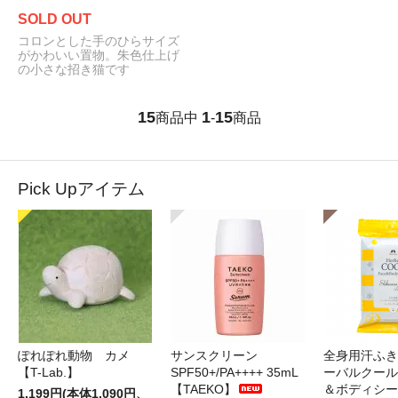
SOLD OUT
コロンとした手のひらサイズ
がかわいい置物。朱色仕上げ
の小さな招き猫です
15
1
15
商品中
-
商品
Pick Upアイテム
ぽれぽれ動物 カメ
サンスクリーン
全身用汗ふき
【T-Lab.】
SPF50+/PA++++ 35mL
ーバルクール
【TAEKO】
＆ボディシー
1,199円(本体1,090円、