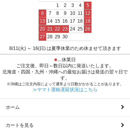
1
2
3
4
5
6
7
8
9
10
11
12
13
14
15
16
17
18
19
20
21
22
23
24
25
26
27
28
29
30
8/11(火) ～ 16(日) は夏季休業のため休ませて頂きます
■
…休業日
ご注文後、即日～数日以内に発送いたします。
北海道・四国・九州・沖縄への最短お届けは発送の翌々日で
す。
※沖縄はご注文内容によって通常より日数がかかることがあります。
≫ヤマト運輸遅延状況はこちら
ホーム
カートを見る