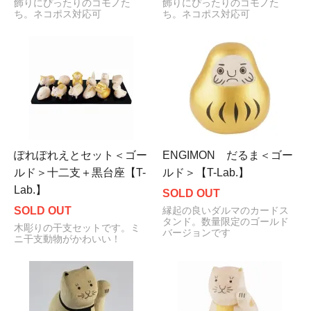
飾りにぴったりのコモノた
飾りにぴったりのコモノた
ち。ネコポス対応可
ち。ネコポス対応可
ぽれぽれえとセット＜ゴー
ENGIMON だるま＜ゴー
ルド＞十二支＋黒台座【T-
ルド＞【T-Lab.】
Lab.】
SOLD OUT
SOLD OUT
縁起の良いダルマのカードス
タンド。数量限定のゴールド
木彫りの干支セットです。ミ
バージョンです
ニ干支動物がかわいい！