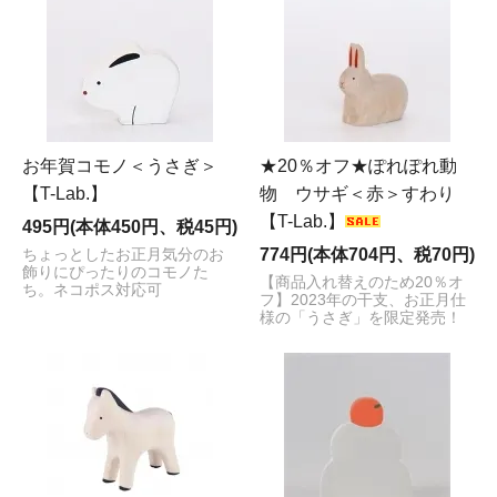
お年賀コモノ＜うさぎ＞
★20％オフ★ぽれぽれ動
【T-Lab.】
物 ウサギ＜赤＞すわり
【T-Lab.】
495円(本体450円、税45円)
774円(本体704円、税70円)
ちょっとしたお正月気分のお
飾りにぴったりのコモノた
【商品入れ替えのため20％オ
ち。ネコポス対応可
フ】2023年の干支、お正月仕
様の「うさぎ」を限定発売！