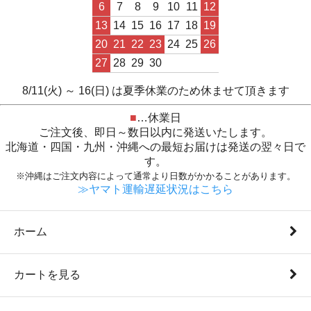
6
7
8
9
10
11
12
13
14
15
16
17
18
19
20
21
22
23
24
25
26
27
28
29
30
8/11(火) ～ 16(日) は夏季休業のため休ませて頂きます
■
…休業日
ご注文後、即日～数日以内に発送いたします。
北海道・四国・九州・沖縄への最短お届けは発送の翌々日で
す。
※沖縄はご注文内容によって通常より日数がかかることがあります。
≫ヤマト運輸遅延状況はこちら
ホーム
カートを見る