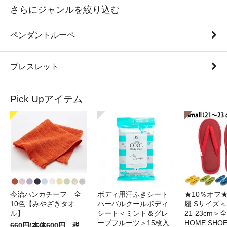
さらにジャンルを絞り込む
ペンダントルーペ
ブレスレット
Pick Upアイテム
今治ハンカチーフ 全
ボディ用汗ふきシート
★10％オフ
10色【みやざきタオ
ハーバルクールボディ
履 Sサイズ＜S
ル】
シート＜ミント＆グレ
21-23cm＞
ープフルーツ＞15枚入
HOME SHO
660円(本体600円、税