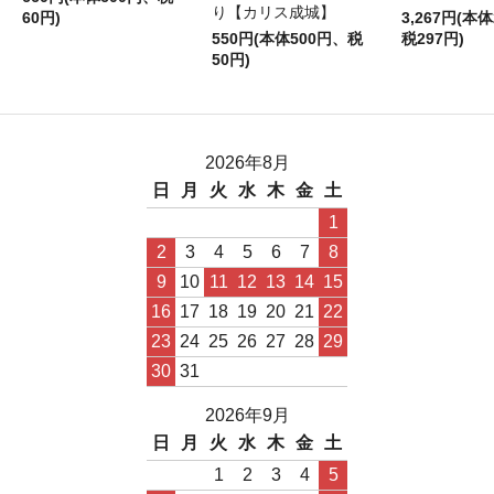
り【カリス成城】
60円)
3,267円(本体
550円(本体500円、税
税297円)
50円)
2026年8月
日
月
火
水
木
金
土
1
2
3
4
5
6
7
8
9
10
11
12
13
14
15
16
17
18
19
20
21
22
23
24
25
26
27
28
29
30
31
2026年9月
日
月
火
水
木
金
土
1
2
3
4
5