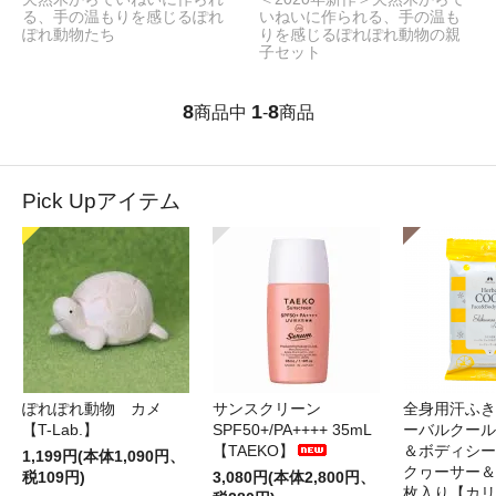
る、手の温もりを感じるぽれ
いねいに作られる、手の温も
ぽれ動物たち
りを感じるぽれぽれ動物の親
子セット
8
1
8
商品中
-
商品
Pick Upアイテム
ぽれぽれ動物 カメ
サンスクリーン
全身用汗ふき
【T-Lab.】
SPF50+/PA++++ 35mL
ーバルクール
【TAEKO】
＆ボディシー
1,199円(本体1,090円、
クヮーサー＆
税109円)
3,080円(本体2,800円、
枚入り【カリ