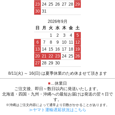
23
24
25
26
27
28
29
30
31
2026年9月
日
月
火
水
木
金
土
1
2
3
4
5
6
7
8
9
10
11
12
13
14
15
16
17
18
19
20
21
22
23
24
25
26
27
28
29
30
8/11(火) ～ 16(日) は夏季休業のため休ませて頂きます
■
…休業日
ご注文後、即日～数日以内に発送いたします。
北海道・四国・九州・沖縄への最短お届けは発送の翌々日で
す。
※沖縄はご注文内容によって通常より日数がかかることがあります。
≫ヤマト運輸遅延状況はこちら