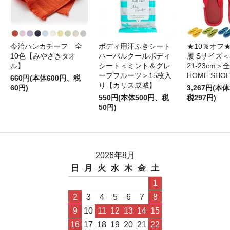
今治ハンカチーフ 全
ボディ用汗ふきシート
★10％オフ
10色【みやざきタオ
ハーバルクールボディ
履 Sサイズ＜S
ル】
シート＜ミント＆グレ
21-23cm＞
ープフルーツ＞15枚入
HOME SHO
660円(本体600円、税
り【カリス成城】
60円)
3,267円(本体
550円(本体500円、税
税297円)
50円)
2026年8月
日
月
火
水
木
金
土
1
2
3
4
5
6
7
8
9
10
11
12
13
14
15
16
17
18
19
20
21
22