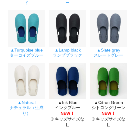
ド
ー
▲Turquoise blue
▲Lamp black
▲Slate gray
ターコイズブルー
ランプブラック
スレートグレー
▲Natural
▲Ink Blue
▲Citron Green
ナチュラル（生成
インクブルー
シトロングリーン
り）
NEW！
NEW！
※キッズサイズな
※キッズサイズな
し
し