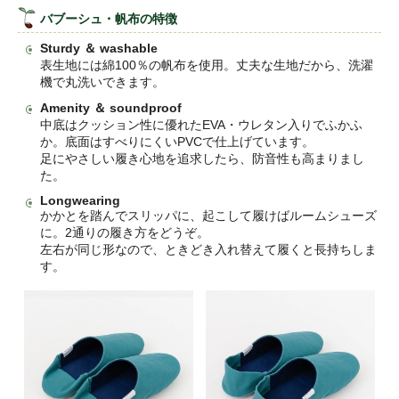
バブーシュ・帆布の特徴
Sturdy ＆ washable
表生地には綿100％の帆布を使用。丈夫な生地だから、洗濯
機で丸洗いできます。
Amenity ＆ soundproof
中底はクッション性に優れたEVA・ウレタン入りでふかふ
か。底面はすべりにくいPVCで仕上げています。
足にやさしい履き心地を追求したら、防音性も高まりまし
た。
Longwearing
かかとを踏んでスリッパに、起こして履けばルームシューズ
に。2通りの履き方をどうぞ。
左右が同じ形なので、ときどき入れ替えて履くと長持ちしま
す。