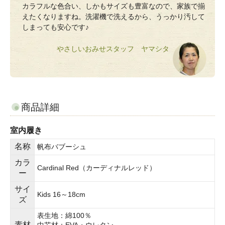
カラフルな色合い、しかもサイズも豊富なので、家族で揃
えたくなりますね。洗濯機で洗えるから、うっかり汚して
しまっても安心です♪
やさしいおみせスタッフ ヤマシタ
商品詳細
室内履き
名称
帆布バブーシュ
カラ
Cardinal Red（カーディナルレッド）
ー
サイ
Kids 16～18cm
ズ
表生地：綿100％
素材
中芯材：EVA・ウレタン