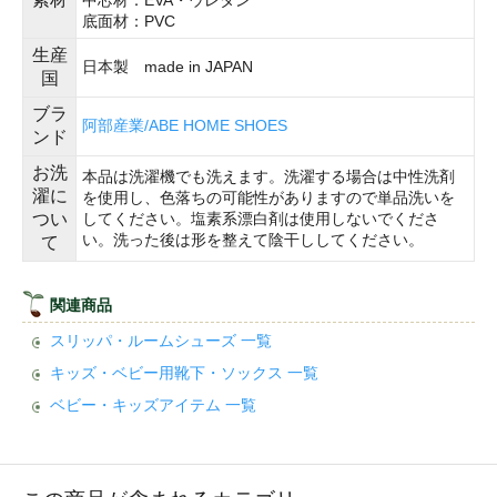
底面材：PVC
生産
日本製 made in JAPAN
国
ブラ
阿部産業/ABE HOME SHOES
ンド
お洗
本品は洗濯機でも洗えます。洗濯する場合は中性洗剤
濯に
を使用し、色落ちの可能性がありますので単品洗いを
つい
してください。塩素系漂白剤は使用しないでくださ
い。洗った後は形を整えて陰干ししてください。
て
関連商品
スリッパ・ルームシューズ 一覧
キッズ・ベビー用靴下・ソックス 一覧
ベビー・キッズアイテム 一覧