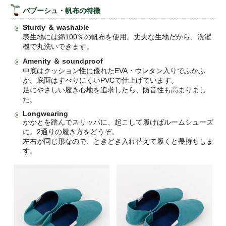
バブーシュ・帆布の特徴
Sturdy ＆ washable
表生地には綿100％の帆布を使用。丈夫な生地だから、洗濯
機で丸洗いできます。
Amenity ＆ soundproof
中底はクッション性に優れたEVA・ウレタン入りでふかふ
か。底面はすべりにくいPVCで仕上げています。
足にやさしい履き心地を追求したら、防音性も高まりまし
た。
Longwearing
かかとを踏んでスリッパに、起こして履けばルームシューズ
に。2通りの履き方をどうぞ。
左右が同じ形なので、ときどき入れ替えて履くと長持ちしま
す。