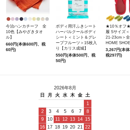
今治ハンカチーフ 全
ボディ用汗ふきシート
★10％オフ
10色【みやざきタオ
ハーバルクールボディ
履 Sサイズ＜S
ル】
シート＜ミント＆グレ
21-23cm＞
ープフルーツ＞15枚入
HOME SHO
660円(本体600円、税
り【カリス成城】
60円)
3,267円(本体
550円(本体500円、税
税297円)
50円)
2026年8月
日
月
火
水
木
金
土
1
2
3
4
5
6
7
8
9
10
11
12
13
14
15
16
17
18
19
20
21
22