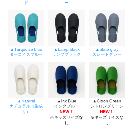
ド
ー
▲Turquoise blue
▲Lamp black
▲Slate gray
ターコイズブルー
ランプブラック
スレートグレー
▲Natural
▲Ink Blue
▲Citron Green
ナチュラル（生成
インクブルー
シトロングリーン
り）
NEW！
NEW！
※キッズサイズな
※キッズサイズな
し
し