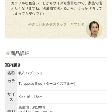
カラフルな色合い、しかもサイズも豊富なので、家族で揃
えたくなりますね。洗濯機で洗えるから、うっかり汚して
しまっても安心です♪
やさしいおみせスタッフ ヤマシタ
商品詳細
室内履き
名称
帆布バブーシュ
カラ
Turquoise Blue（ターコイズブルー）
ー
サイ
Kids 16～18cm
ズ
表生地：綿100％
素材
中芯材：EVA・ウレタン