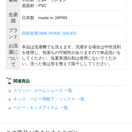
底面材：PVC
生産
日本製 made in JAPAN
国
ブラ
阿部産業/ABE HOME SHOES
ンド
お洗
本品は洗濯機でも洗えます。洗濯する場合は中性洗剤
濯に
を使用し、色落ちの可能性がありますので単品洗いを
つい
してください。塩素系漂白剤は使用しないでくださ
い。洗った後は形を整えて陰干ししてください。
て
関連商品
スリッパ・ルームシューズ 一覧
キッズ・ベビー用靴下・ソックス 一覧
ベビー・キッズアイテム 一覧