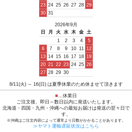
23
24
25
26
27
28
29
30
31
2026年9月
日
月
火
水
木
金
土
1
2
3
4
5
6
7
8
9
10
11
12
13
14
15
16
17
18
19
20
21
22
23
24
25
26
27
28
29
30
8/11(火) ～ 16(日) は夏季休業のため休ませて頂きます
■
…休業日
ご注文後、即日～数日以内に発送いたします。
北海道・四国・九州・沖縄への最短お届けは発送の翌々日で
す。
※沖縄はご注文内容によって通常より日数がかかることがあります。
≫ヤマト運輸遅延状況はこちら